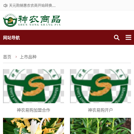
天元购销惠农农商开始转换到神农易购商品现货，合作咨询15961297585
网站导航
首页
上市品种
神农易购加盟合作
神农易购开户